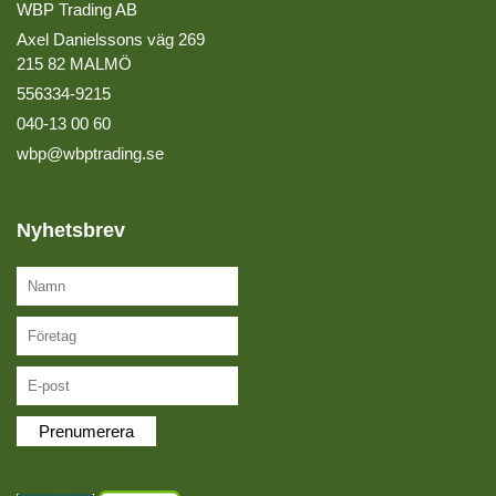
WBP Trading AB
Axel Danielssons väg 269
215 82 MALMÖ
556334-9215
040-13 00 60
wbp@wbptrading.se
Nyhetsbrev
Prenumerera