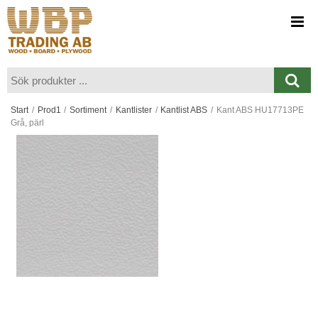
Visa varukorgen
Till kassan
Start
/
Prod1
/
Sortiment
/
Kantlister
/
Kantlist ABS
/
Kant ABS HU17713PE
Grå, pärl