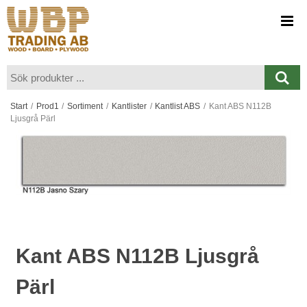
Visa varukorgen
Till kassan
Start
/
Prod1
/
Sortiment
/
Kantlister
/
Kantlist ABS
/
Kant ABS N112B
Ljusgrå Pärl
Kant ABS N112B Ljusgrå
Pärl