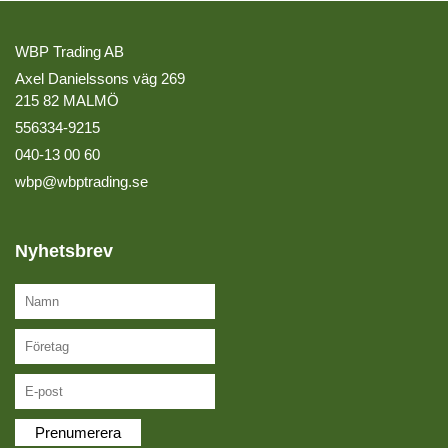
WBP Trading AB
Axel Danielssons väg 269
215 82 MALMÖ
556334-9215
040-13 00 60
wbp@wbptrading.se
Nyhetsbrev
Prenumerera