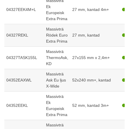
Massivträ
Ek
04327EEK4M+L
27 mm, kantad 4m+
Europeisk
Extra Prima
Massivträ
04327REKL
Rödek Euro
27 mm, kantad
Extra Prima
Massivträ
04327TASK155L
ThermoAsk,
27x155 mm x 2,4m+
KD
Massivträ
04352EAXWL
Ask Eu ljus
52x240 mm+, kantad
X-Wide
Massivträ
Ek
04352EEKL
52 mm, kantad 3m+
Europeisk
Extra Prima
Massivträ