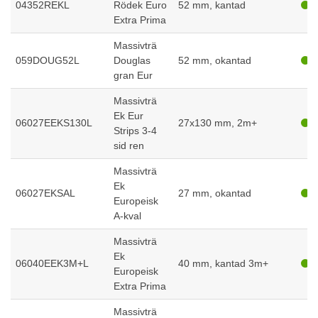
04352REKL
Rödek Euro
52 mm, kantad
Extra Prima
Massivträ
059DOUG52L
Douglas
52 mm, okantad
gran Eur
Massivträ
Ek Eur
06027EEKS130L
27x130 mm, 2m+
Strips 3-4
sid ren
Massivträ
Ek
06027EKSAL
27 mm, okantad
Europeisk
A-kval
Massivträ
Ek
06040EEK3M+L
40 mm, kantad 3m+
Europeisk
Extra Prima
Massivträ