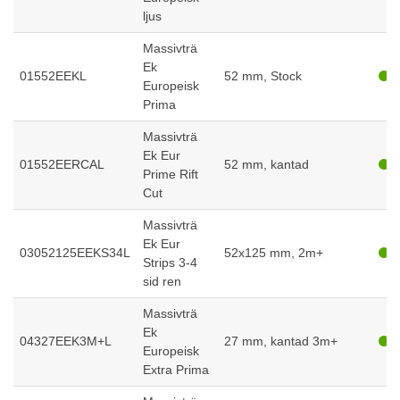
ljus
Massivträ
Ek
01552EEKL
52 mm, Stock
Europeisk
Prima
Massivträ
Ek Eur
01552EERCAL
52 mm, kantad
Prime Rift
Cut
Massivträ
Ek Eur
03052125EEKS34L
52x125 mm, 2m+
Strips 3-4
sid ren
Massivträ
Ek
04327EEK3M+L
27 mm, kantad 3m+
Europeisk
Extra Prima