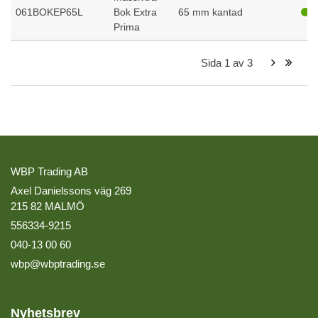
061BOKEP65L
Bok Extra
65 mm kantad
Prima
Sida
1
av
3
WBP Trading AB
Axel Danielssons väg 269
215 82 MALMÖ
556334-9215
040-13 00 60
wbp@wbptrading.se
Nyhetsbrev