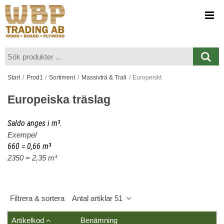
Visa varukorgen
Till kassan
Start
/
Prod1
/
Sortiment
/
Massivträ & Trall
/
Europeiskt
Europeiska träslag
Saldo anges i m³.
Exempel
660 = 0,66 m³
2350 = 2,35 m³
Filtrera & sortera
Antal artiklar 51
Artikelkod
Benämning